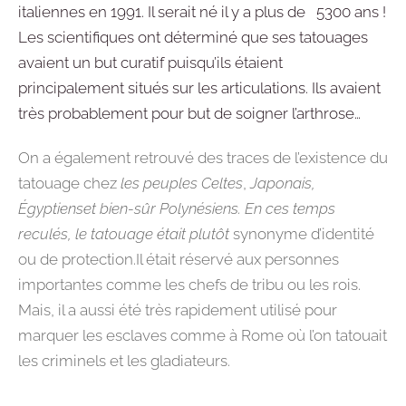
italiennes en 1991. Il serait né il y a plus de 5300 ans !
Les scientifiques ont déterminé que
ses tatouages
avaient un but curatif puisqu’ils étaient
principalement situés sur les articulations. Ils avaient
très probablement pour but de soigner l’arthrose
…
On a également retrouvé des traces de l’existence du
tatouage chez
les peuples Celtes
,
Japonais
,
Égyptiens
et bien-sûr
Polynésiens
. En ces temps
reculés, le tatouage était plutôt
synonyme d’identité
ou de protection.Il était réservé aux personnes
importantes comme les chefs de tribu ou les rois.
Mais, il a aussi été très rapidement utilisé pour
marquer les esclaves comme à Rome où l’on tatouait
les criminels et les gladiateurs.