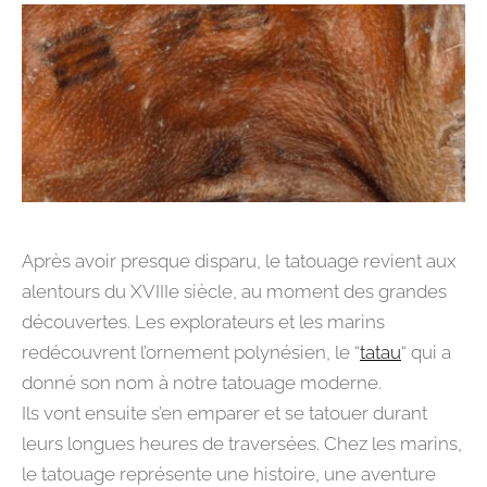
Après avoir presque disparu, le tatouage revient aux
alentours du XVIIIe siècle, au moment des grandes
découvertes. Les explorateurs et les marins
redécouvrent l’ornement polynésien, le “
tatau
“ qui a
donné son nom à notre tatouage moderne.
Ils vont ensuite s’en emparer et se tatouer durant
leurs longues heures de traversées. Chez les marins,
le tatouage représente une histoire, une aventure