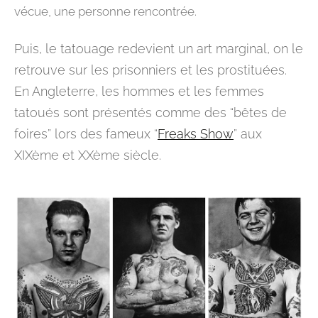
vécue, une personne rencontrée.
Puis, le tatouage redevient un art marginal, on le
retrouve sur les prisonniers et les prostituées.
En Angleterre, les hommes et les femmes
tatoués sont présentés comme des “bêtes de
foires” lors des fameux “
Freaks Show
” aux
XIX
ème
et XX
ème
siècle.